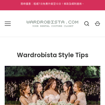
跳
限時優惠：租裙
7
日免費升級至
10
日！條款及細則適用。
到
內
容
Wardrobista Style Tips